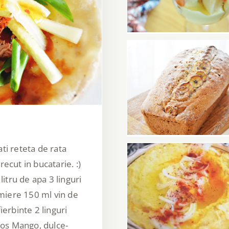
la pahar
g
Rețetă: Banana brea
şi checul „Ce mă fa
bananele astea
ti reteta de rata
ecut in bucatarie. :)
itru de apa 3 linguri
 miere 150 ml vin de
Rețetă: Hummus s
ierbinte 2 linguri
 sos Mango, dulce-