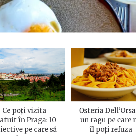
 poți vizita gratuit în
Osteria Dell’Orsa și
raga: 10 obiective pe
ragu pe care nu îl po
care să nu le ratezi
refuza
Ce poți vizita
Osteria Dell’Orsa
atuit în Praga: 10
un ragu pe care 
iective pe care să
îl poți refuza