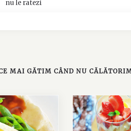
nu le ratezi
CE MAI GĂTIM CÂND NU CĂLĂTORI
Rețetă: Tiramisu de