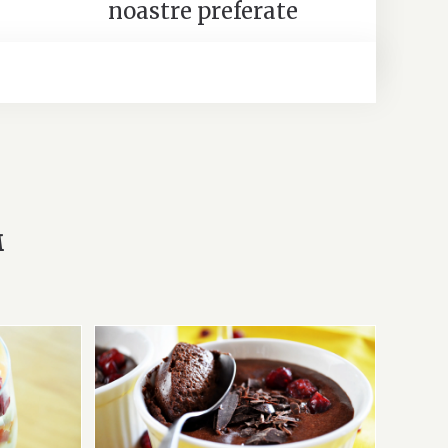
noastre preferate
M
 vară,
Rețetă: Mousse beat, de