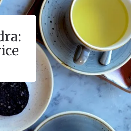
dra:
ice