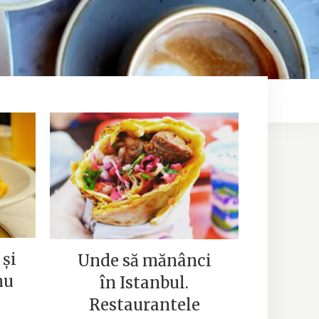
 un
Unde să mănânci în
ți
Istanbul. Restaurantele
noastre preferate
 și
Unde să mănânci
nu
în Istanbul.
Restaurantele