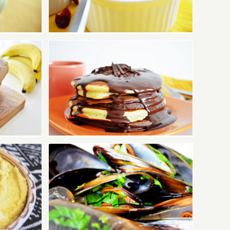
ciocolată
d, zis
Rețetă: Cele mai bune
c eu cu
pancakes
?”
implu
Rețetă: Moules frites