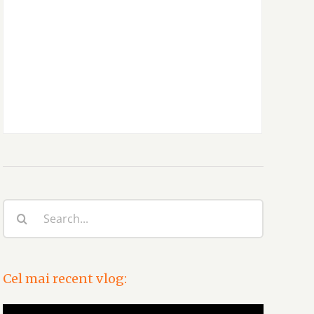
Search
for:
Cel mai recent vlog:
Video