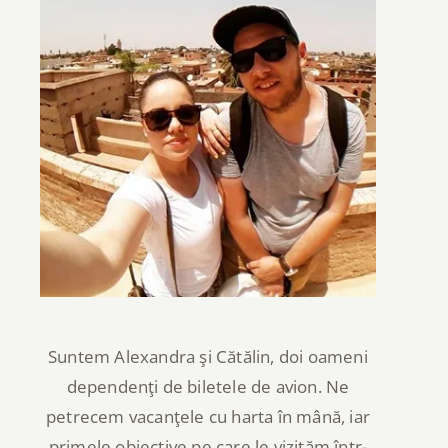
Suntem Alexandra şi Cătălin, doi oameni
dependenţi de biletele de avion. Ne
petrecem vacanţele cu harta în mână, iar
primele obiective pe care le vizităm într-