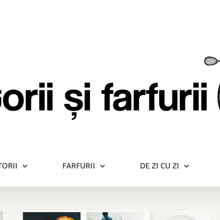
TORII
FARFURII
DE ZI CU ZI