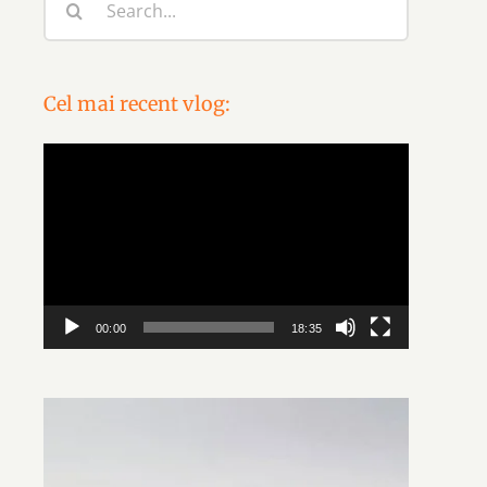
for:
Cel mai recent vlog:
Video
Player
00:00
18:35