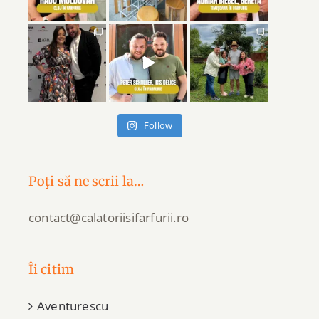
Follow
Poţi să ne scrii la…
contact@calatoriisifarfurii.ro
Îi citim
Aventurescu