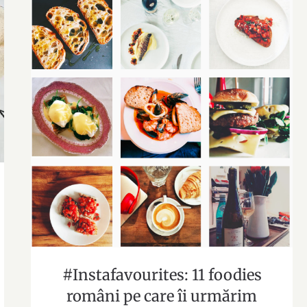
#Instafavourites: 11 foodies români
pe care îi urmărim
#Instafavourites: 11 foodies
români pe care îi urmărim