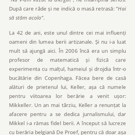
După care râde și ne indică o masă retrasă: ”
Hai
să stăm acolo
”.
La 42 de ani, este unul dintre cei mai influenți
oameni din lumea berii artizanale. Și nu i-a luat
mult să ajungă aici. În 2006 încă era un simplu
profesor de matematică și fizică care
experimenta cu malțul, hameiul și drojdia într-o
bucătărie din Copenhaga. Făcea bere de casă
alături de prietenul lui, Keller, așa că numele
pentru viitoarea lor berărie a venit ușor:
Mikkeller. Un an mai târziu, Keller a renunțat la
afacere pentru a se dedica jurnalismului, dar
Mikkel i-a rămas fidel berii. A început să lucreze
cu berăria belgiană De Proef, pentru că doar așa