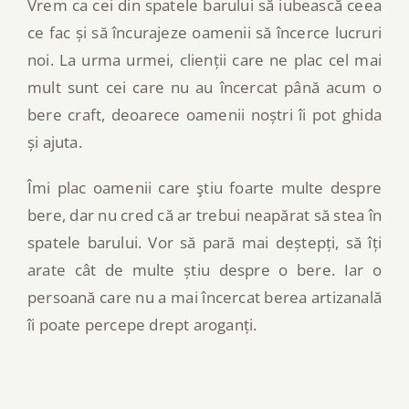
Vrem ca cei din spatele barului să iubească ceea
ce fac și să încurajeze oamenii să încerce lucruri
noi. La urma urmei, clienții care ne plac cel mai
mult sunt cei care nu au încercat până acum o
bere craft, deoarece oamenii noștri îi pot ghida
și ajuta.
Îmi plac oamenii care ştiu foarte multe despre
bere, dar nu cred că ar trebui neapărat să stea în
spatele barului. Vor să pară mai deștepți, să îți
arate cât de multe știu despre o bere. Iar o
persoană care nu a mai încercat berea artizanală
îi poate percepe drept aroganți.