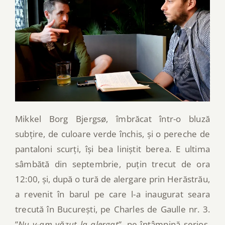
Mikkel Borg Bjergsø, îmbrăcat într-o bluză
subțire, de culoare verde închis, și o pereche de
pantaloni scurți, își bea liniștit berea. E ultima
sâmbătă din septembrie, puțin trecut de ora
12:00, și, după o tură de alergare prin Herăstrău,
a revenit în barul pe care l-a inaugurat seara
trecută în București, pe Charles de Gaulle nr. 3.
”
Nu v-am văzut la alergat
”, ne întâmpină serios.