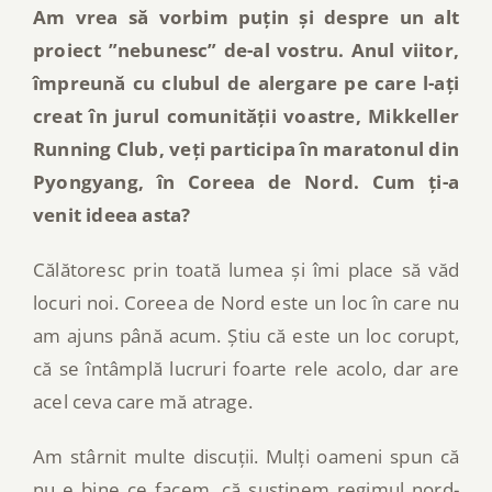
Am vrea să vorbim puțin și despre un alt
proiect ”nebunesc” de-al vostru. Anul viitor,
împreună cu clubul de alergare pe care l-ați
creat în jurul comunității voastre, Mikkeller
Running Club, veți participa în maratonul din
Pyongyang, în Coreea de Nord. Cum ți-a
venit ideea asta?
Călătoresc prin toată lumea și îmi place să văd
locuri noi. Coreea de Nord este un loc în care nu
am ajuns până acum. Știu că este un loc corupt,
că se întâmplă lucruri foarte rele acolo, dar are
acel ceva care mă atrage.
Am stârnit multe discuții. Mulți oameni spun că
nu e bine ce facem, că susținem regimul nord-