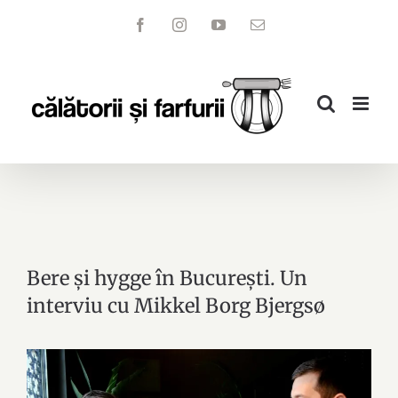
Skip
Facebook
Instagram
YouTube
Email
to
content
Bere și hygge în București. Un
interviu cu Mikkel Borg Bjergsø