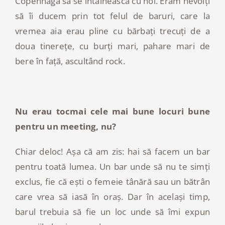
Copenhaga să se întâlnească cu noi. Eram nevoiți
să îi ducem prin tot felul de baruri, care la
vremea aia erau pline cu bărbați trecuți de a
doua tinerețe, cu burți mari, pahare mari de
bere în față, ascultând rock.
Nu erau tocmai cele mai bune locuri bune
pentru un meeting, nu?
Chiar deloc! Așa că am zis: hai să facem un bar
pentru toată lumea. Un bar unde să nu te simți
exclus, fie că ești o femeie tânără sau un bătrân
care vrea să iasă în oraș. Dar în același timp,
barul trebuia să fie un loc unde să îmi expun