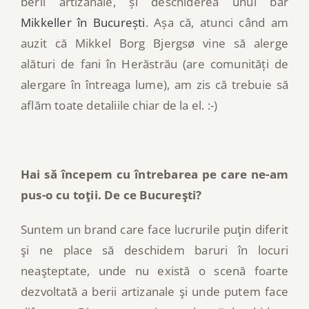
berii artizanale, și deschiderea unui bar
Mikkeller în București
. Așa că, atunci când am
auzit că Mikkel Borg Bjergsø vine să alerge
alături de fani în Herăstrău (are comunități de
alergare în întreaga lume), am zis că trebuie să
aflăm toate detaliile chiar de la el. :-)
Hai să începem cu întrebarea pe care ne-am
pus-o cu toţii. De ce Bucureşti?
Suntem un brand care face lucrurile puţin diferit
şi ne place să deschidem baruri în locuri
neaşteptate, unde nu există o scenă foarte
dezvoltată a berii artizanale şi unde putem face