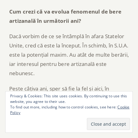
Cum crezi că va evolua fenomenul de bere
artizanală în următorii ani?
Dacă vorbim de ce se întâmplă în afara Statelor
Unite, cred că este la început. În schimb, în S.U.A.
este la potențial maxim. Au atât de multe berării,
iar interesul pentru bere artizanală este
nebunesc.
Peste câțiva ani, sper să fie la fel și aici, în
Privacy & Cookies: This site uses cookies. By continuing to use this
Europa. Să poți să mergi într-o benzinărie, de
website, you agree to their use.
exemplu, și să îți cumperi un six pack de bere
To find out more, including how to control cookies, see here:
Cookie
Policy
bună. Să fie ceva normal.