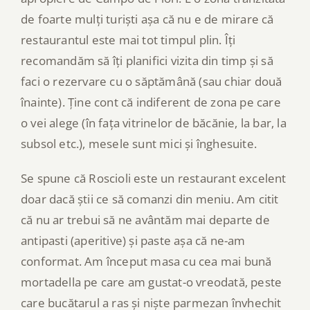
de foarte mulți turiști așa că nu e de mirare că
restaurantul este mai tot timpul plin. Îți
recomandăm să îți planifici vizita din timp și să
faci o rezervare cu o săptămână (sau chiar două
înainte). Ține cont că indiferent de zona pe care
o vei alege (în fața vitrinelor de băcănie, la bar, la
subsol etc.), mesele sunt mici și înghesuite.
Se spune că Roscioli este un restaurant excelent
doar dacă știi ce să comanzi din meniu. Am citit
că nu ar trebui să ne avântăm mai departe de
antipasti (aperitive) și paste așa că ne-am
conformat. Am început masa cu cea mai bună
mortadella pe care am gustat-o vreodată, peste
care bucătarul a ras și niște parmezan învhechit