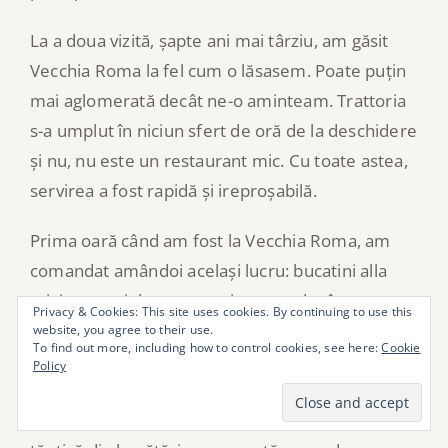
La a doua vizită, șapte ani mai târziu, am găsit
Vecchia Roma la fel cum o lăsasem. Poate puțin
mai aglomerată decât ne-o aminteam. Trattoria
s-a umplut în niciun sfert de oră de la deschidere
și nu, nu este un restaurant mic. Cu toate astea,
servirea a fost rapidă și ireproșabilă.
Prima oară când am fost la Vecchia Roma, am
comandat amândoi același lucru: bucatini alla
gricia, un soi de paste mai groase decât
Privacy & Cookies: This site uses cookies. By continuing to use this
spaghetele, gătite într-un sos bogat în Pecorino
website, you agree to their use.
To find out more, including how to control cookies, see here:
Cookie
Romano și șuncă (pancetta sau guanciale), peste
Policy
care am presărat, evident, și mai mult Pecorino.
În timp ce mâncam, la o masă de lângă apare o