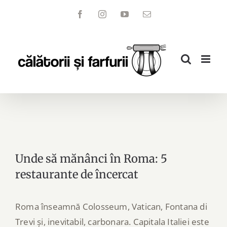
Skip
Facebook
Instagram
YouTube
Email
to
content
Unde să mănânci în Roma: 5
restaurante de încercat
Roma înseamnă Colosseum, Vatican, Fontana di
Trevi și, inevitabil, carbonara. Capitala Italiei este