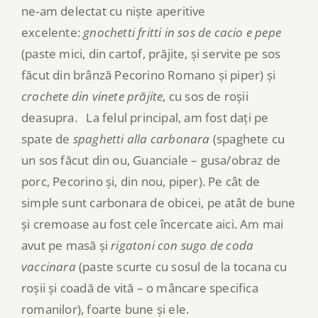
ne-am delectat cu niște aperitive
excelente:
gnochetti fritti in sos de cacio e pepe
(paste mici, din cartof, prăjite, și servite pe sos
făcut din brânză Pecorino Romano și piper) și
crochete din vinete prăjite
, cu sos de roșii
deasupra. La felul principal, am fost dați pe
spate de
spaghetti alla carbonara
(spaghete cu
un sos făcut din ou, Guanciale – gusa/obraz de
porc, Pecorino și, din nou, piper). Pe cât de
simple sunt carbonara de obicei, pe atât de bune
și cremoase au fost cele încercate aici. Am mai
avut pe masă și
rigatoni con sugo de coda
vaccinara
(paste scurte cu sosul de la tocana cu
roșii și coadă de vită – o mâncare specifica
romanilor), foarte bune și ele.