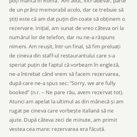
poți mânca în Roma. Am avut, într-adevăr, parte
de un prânz memorabil acolo, dar ce trebuie să
știți este că am dat puțin din coate să obținem o
rezervare. Inițial, am sunat de vreo câteva ori la
numărul lor de telefon, dar nu ne-a răspuns
nimeni. Am reușit, într-un final, să fim preluați
de cineva din staff-ul restaurantului care s-a
speriat puțin de faptul că vorbeam în engleză,
ne-a întrebat când vrem să facem rezervarea,
după care ne-a spus sec: ”Sorry, we are fully
booked” (n.r. – Ne pare rău, avem rezervat tot).
Atunci am apelat la ultimul as din mânecă și am
rugat pe cineva care vorbește italiană să ne
ajute. După câteva zeci de minute, am primit
vestea cea mare: rezervarea era făcută.