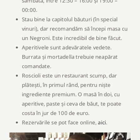
sâmbătă, între 12:30 – 16:00 și 19:00 –
00:00.
Stau bine la capitolul băuturi (în special
vinuri), dar recomandăm să începi masa cu
un Negroni. Este incredibil de bine făcut.
Aperitivele sunt adevăratele vedete.
Burrata și mortadella trebuie neapărat
comandate.
Roscioli este un restaurant scump, dar
plătești, în primul rând, pentru niște
ingrediente premium. O masă în doi, cu
aperitive, paste și ceva de băut, te poate
costa în jur de 100 de euro.
Rezervările se pot face online,
aici
.