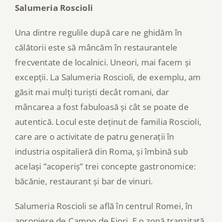
Salumeria Roscioli
Una dintre regulile după care ne ghidăm în
călătorii este să mâncăm în restaurantele
frecventate de localnici. Uneori, mai facem și
excepții. La Salumeria Roscioli, de exemplu, am
găsit mai mulți turiști decât romani, dar
mâncarea a fost fabuloasă și cât se poate de
autentică. Locul este deținut de familia Roscioli,
care are o activitate de patru generații în
industria ospitalieră din Roma, și îmbină sub
același ”acoperiș” trei concepte gastronomice:
băcănie, restaurant și bar de vinuri.
Salumeria Roscioli se află în centrul Romei, în
apropiere de Campo de Fiori. E o zonă tranzitată