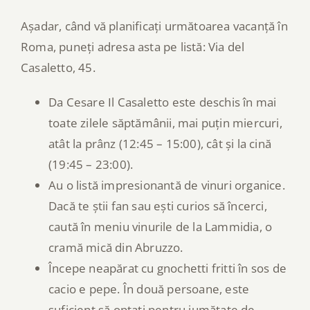
Așadar, când vă planificați următoarea vacanță în
Roma, puneți adresa asta pe listă: Via del
Casaletto, 45.
Da Cesare Il Casaletto este deschis în mai
toate zilele săptămânii, mai puțin miercuri,
atât la prânz (12:45 – 15:00), cât și la cină
(19:45 – 23:00).
Au o listă impresionantă de vinuri organice.
Dacă te știi fan sau ești curios să încerci,
caută în meniu vinurile de la Lammidia, o
cramă mică din Abruzzo.
Începe neapărat cu gnochetti fritti în sos de
cacio e pepe. În două persoane, este
suficient să optați pentru jumătate de