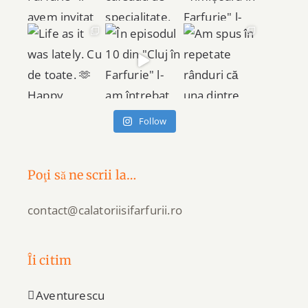
Follow
Poţi să ne scrii la…
contact@calatoriisifarfurii.ro
Îi citim
Aventurescu