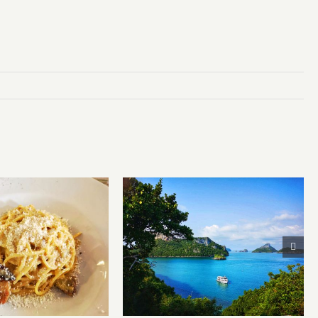
ă mănânci în
Koh Samui (3): Cu barca
restaurante de
în Ang Thong Park
ncercat