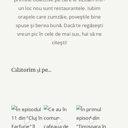
un loc nou sunt restaurantele. Iubim
oraşele care zumzăie, poveştile bine
spuse şi berea bună. Dacă te regăseşti
vreun pic în cele de mai sus, hai să ne
citeşti!
Călătorim şi pe…