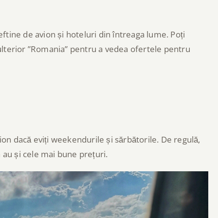
ieftine de avion și hoteluri din întreaga lume. Poți
i ulterior ”Romania” pentru a vedea ofertele pentru
ion dacă eviți weekendurile și sărbătorile. De regulă,
 au și cele mai bune prețuri.