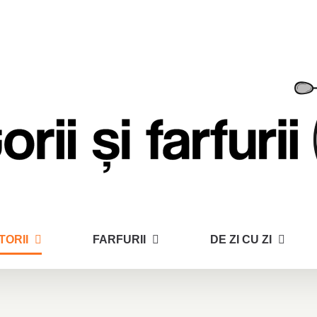
TORII
FARFURII
DE ZI CU ZI