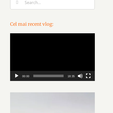
for:
Cel mai recent vlog:
Video
Player
00:00
18:35