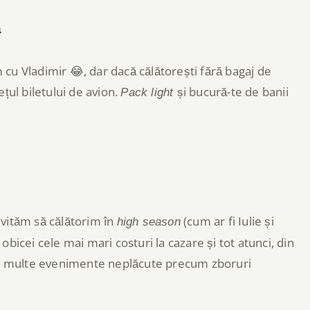
ă
cu Vladimir 😂, dar dacă călătorești fără bagaj de
țul biletului de avion.
și bucură-te de banii
Pack light
 evităm să călătorim în
(cum ar fi Iulie și
high season
bicei cele mai mari costuri la cazare și tot atunci, din
 și multe evenimente neplăcute precum zboruri