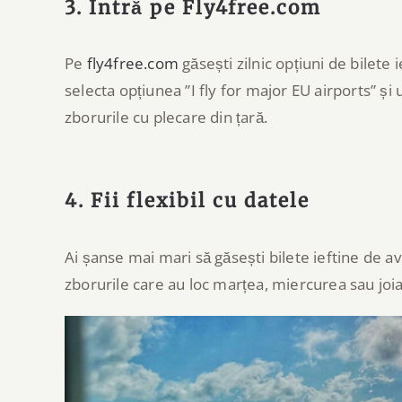
3. Intră pe Fly4free.com
Pe
fly4free.com
găsești zilnic opțiuni de bilete 
selecta opțiunea ”I fly for major EU airports” ș
zborurile cu plecare din țară.
4. Fii flexibil cu datele
Ai șanse mai mari să găsești bilete ieftine de av
zborurile care au loc marțea, miercurea sau joia