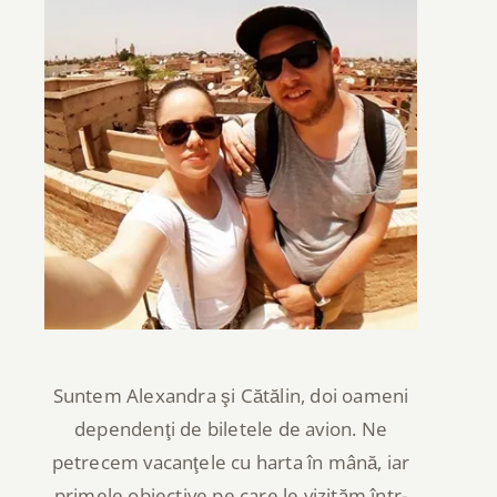
Suntem Alexandra şi Cătălin, doi oameni
dependenţi de biletele de avion. Ne
petrecem vacanţele cu harta în mână, iar
primele obiective pe care le vizităm într-