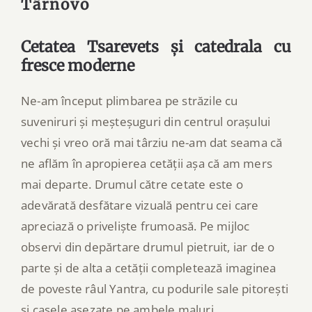
Târnovo
Cetatea Tsarevets și catedrala cu
fresce moderne
Ne-am început plimbarea pe străzile cu
suveniruri și meșteșuguri din centrul orașului
vechi și vreo oră mai târziu ne-am dat seama că
ne aflăm în apropierea cetății așa că am mers
mai departe. Drumul către cetate este o
adevărată desfătare vizuală pentru cei care
apreciază o priveliște frumoasă. Pe mijloc
observi din depărtare drumul pietruit, iar de o
parte și de alta a cetății completează imaginea
de poveste râul Yantra, cu podurile sale pitorești
și casele așezate pe ambele maluri.