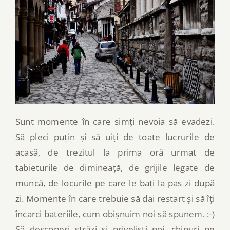
Sunt momente în care simți nevoia să evadezi.
Să pleci puțin și să uiți de toate lucrurile de
acasă, de trezitul la prima oră urmat de
tabieturile de dimineață, de grijile legate de
muncă, de locurile pe care le bați la pas zi după
zi. Momente în care trebuie să dai restart și să îți
încarci bateriile, cum obișnuim noi să spunem. :-)
Să descoperi străzi și priveliști noi, chipuri pe