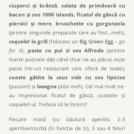
ciuperci și brânză
,
salata de primăvară cu
bacon și sos 1000 islands
,
ficatul de gâscă cu
piersici și mere
,
bruschette cu gorgonzola
(printre singurele preparate care au fost…meh),
coquelet
la grill
(folosesc un
Big Green Egg
–
go
for it
),
paste cu pui si sos Alfredo
(printre
foarte puținele dăți când chiar ne-au plăcut niște
paste într-un restaurant care oferă de toate),
coaste gătite la
sous vide
cu sos lipicios
(yuuum!) și
lasagna
(
also meh
), Cel mai mult ne-
au impresionat ficatul de gâscă, coastele și
coquelet-ul. Trebuie să le încerci!
Fiecare masă (cu băutură aperitiv, 2-3
aperitive/ciorbă (în funcție de zi), 3 sau 4 feluri