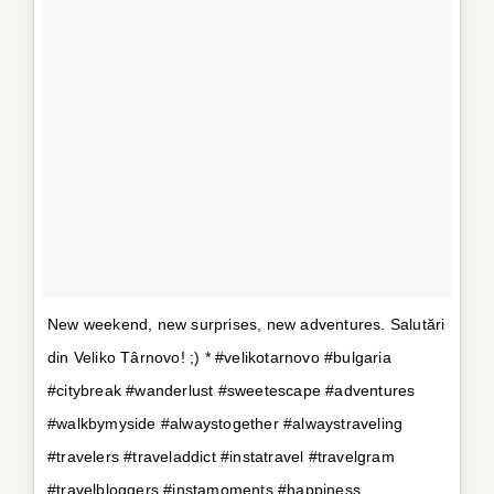
New weekend, new surprises, new adventures. Salutări
din Veliko Târnovo! ;) * #velikotarnovo #bulgaria
#citybreak #wanderlust #sweetescape #adventures
#walkbymyside #alwaystogether #alwaystraveling
#travelers #traveladdict #instatravel #travelgram
#travelbloggers #instamoments #happiness