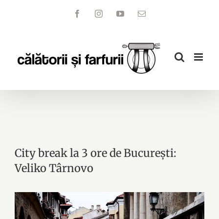
Skip
Facebook
Instagram
YouTube
Email
to
content
City break la 3 ore de București:
Veliko Târnovo