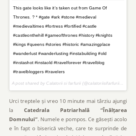
This gate looks like it’s taken out from Game Of
Thrones. ? * #gate #ark #stone #medieval
#medievaltimes #fortress #fortified #castle
#castleonthehill #gameofthrones #history #knights
#kings #queens #stories #historic #amazingplace
#wanderlust #wanderlusting #instabuilding #old
#instashot #instaold #travelforever #travelblog
#travelbloggers #travelers
A post shared by Calatorii si farfurii (@calatoriisifarfurii) on
Feb
Urci treptele și vreo 10 minute mai târziu ajungi
la
Catedrala Patriarhală “Înălțarea
Domnului”
. Numele e pompos. Ce găsești acolo
e în fapt o biserică veche, care te surprinde de