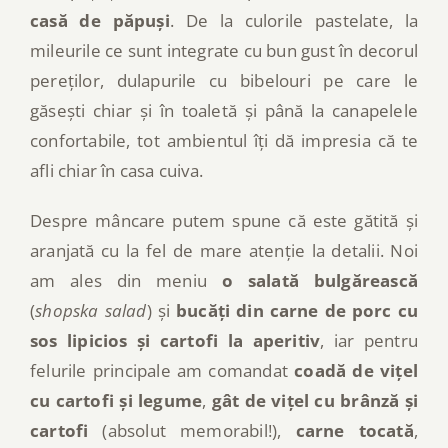
casă de păpuși
. De la culorile pastelate, la
mileurile ce sunt integrate cu bun gust în decorul
pereților, dulapurile cu bibelouri pe care le
găsești chiar și în toaletă și până la canapelele
confortabile, tot ambientul îți dă impresia că te
afli chiar în casa cuiva.
Despre mâncare putem spune că este gătită și
aranjată cu la fel de mare atenție la detalii. Noi
am ales din meniu
o salată bulgărească
(
shopska salad
) și
bucăți din carne de porc cu
sos lipicios și cartofi la aperitiv
, iar pentru
felurile principale am comandat
coadă de vițel
cu cartofi și legume
,
gât de vițel cu brânză și
cartofi
(absolut memorabil!),
carne tocată
,