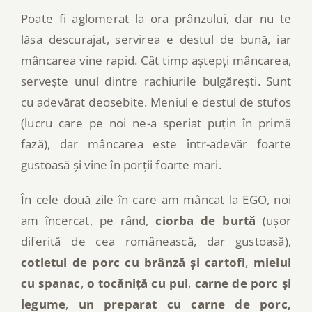
Poate fi aglomerat la ora prânzului, dar nu te
lăsa descurajat, servirea e destul de bună, iar
mâncarea vine rapid. Cât timp aștepți mâncarea,
servește unul dintre rachiurile bulgărești. Sunt
cu adevărat deosebite. Meniul e destul de stufos
(lucru care pe noi ne-a speriat puțin în primă
fază), dar mâncarea este într-adevăr foarte
gustoasă și vine în porții foarte mari.
În cele două zile în care am mâncat la EGO, noi
am încercat, pe rând,
ciorba de burtă
(ușor
diferită de cea românească, dar gustoasă),
cotletul de porc cu brânză și cartofi
,
mielul
cu spanac
,
o tocăniță cu pui
,
carne de porc și
legume
,
un preparat cu carne de porc,