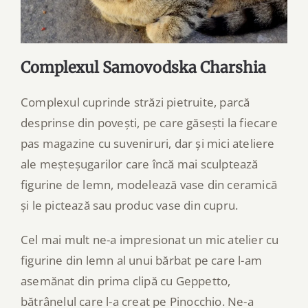
Complexul Samovodska Charshia
Complexul cuprinde străzi pietruite, parcă
desprinse din povești, pe care găsești la fiecare
pas magazine cu suveniruri, dar și mici ateliere
ale meșteșugarilor care încă mai sculptează
figurine de lemn, modelează vase din ceramică
și le pictează sau produc vase din cupru.
Cel mai mult ne-a impresionat un mic atelier cu
figurine din lemn al unui bărbat pe care l-am
asemănat din prima clipă cu Geppetto,
bătrânelul care l-a creat pe Pinocchio. Ne-a