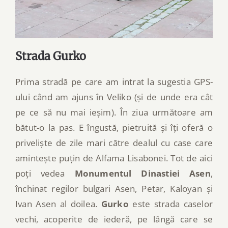
Strada Gurko
Prima stradă pe care am intrat la sugestia GPS-
ului când am ajuns în Veliko (și de unde era cât
pe ce să nu mai ieșim). În ziua următoare am
bătut-o la pas. E îngustă, pietruită și îți oferă o
priveliște de zile mari către dealul cu case care
amintește puțin de Alfama Lisabonei. Tot de aici
poți vedea
Monumentul Dinastiei Asen
,
închinat regilor bulgari Asen, Petar, Kaloyan și
Ivan Asen al doilea.
Gurko
este strada caselor
vechi, acoperite de iederă, pe lângă care se