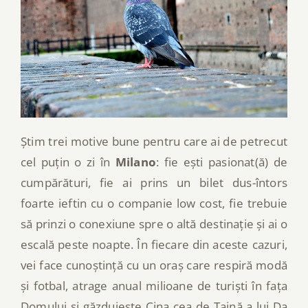
Știm trei motive bune pentru care ai de petrecut
cel puțin o zi în
Milano
: fie ești pasionat(ă) de
cumpărături, fie ai prins un bilet dus-întors
foarte ieftin cu o companie low cost, fie trebuie
să prinzi o conexiune spre o altă destinație și ai o
escală peste noapte. În fiecare din aceste cazuri,
vei face cunoștință cu un oraș care respiră modă
și fotbal, atrage anual milioane de turiști în fața
Domului și găzduiește Cina cea de Taină a lui Da