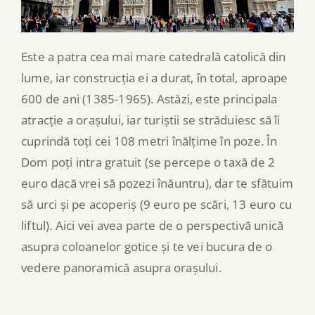
Este a patra cea mai mare catedrală catolică din
lume, iar construcția ei a durat, în total, aproape
600 de ani (1385-1965). Astăzi, este principala
atracție a orașului, iar turiștii se străduiesc să îi
cuprindă toți cei 108 metri înălțime în poze. În
Dom poți intra gratuit (se percepe o taxă de 2
euro dacă vrei să pozezi înăuntru), dar te sfătuim
să urci și pe acoperiș (9 euro pe scări, 13 euro cu
liftul). Aici vei avea parte de o perspectivă unică
asupra coloanelor gotice și te vei bucura de o
vedere panoramică asupra orașului.