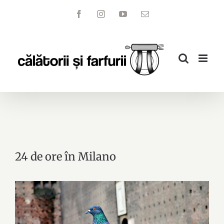
Skip
Facebook
Instagram
YouTube
Email
to
content
24 de ore în Milano