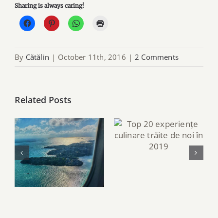
Sharing is always caring!
Click
Click
Click
Click
to
to
to
to
share
share
share
print
on
on
on
(Opens
Facebook
Pinterest
WhatsApp
in
By
Cătălin
|
October 11th, 2016
|
2 Comments
(Opens
(Opens
(Opens
new
in
in
in
window)
new
new
new
window)
window)
window)
Related Posts
Top 20
experiențe
Cum să găsești
culinare trăite
bilete ieftine de
de noi în 2019
avion. 6 trucuri
utile