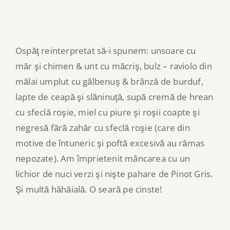
Ospăţ reinterpretat să-i spunem: unsoare cu
măr şi chimen & unt cu măcriş, bulz – raviolo din
mălai umplut cu gălbenuş & brânză de burduf,
lapte de ceapă şi slăninuţă, supă cremă de hrean
cu sfeclă roşie, miel cu piure şi roşii coapte şi
negresă fără zahăr cu sfeclă roşie (care din
motive de întuneric şi poftă excesivă au rămas
nepozate). Am împrietenit mâncarea cu un
lichior de nuci verzi şi nişte pahare de Pinot Gris.
Şi multă hăhăială. O seară pe cinste!