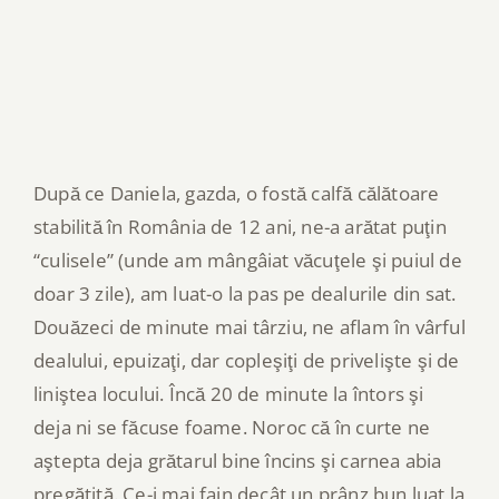
După ce Daniela, gazda, o fostă calfă călătoare
stabilită în România de 12 ani, ne-a arătat puţin
“culisele” (unde am mângâiat văcuţele şi puiul de
doar 3 zile), am luat-o la pas pe dealurile din sat.
Douăzeci de minute mai târziu, ne aflam în vârful
dealului, epuizaţi, dar copleşiţi de privelişte şi de
liniştea locului. Încă 20 de minute la întors şi
deja ni se făcuse foame. Noroc că în curte ne
aştepta deja grătarul bine încins şi carnea abia
pregătită. Ce-i mai fain decât un prânz bun luat la