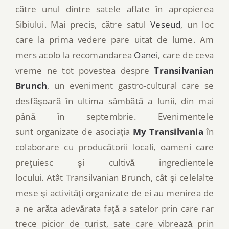
către unul dintre satele aflate în apropierea
Sibiului. Mai precis, către satul
Veseud
, un loc
care la prima vedere pare uitat de lume. Am
mers acolo la recomandarea
Oanei
, care de ceva
vreme ne tot povestea despre
Transilvanian
Brunch
, un eveniment gastro-cultural care se
desfăşoară în ultima sâmbătă a lunii, din mai
până în septembrie. Evenimentele
sunt organizate de asociația
My Transilvania
în
colaborare cu producătorii locali, oameni care
preţuiesc şi cultivă ingredientele
locului. Atât Transilvanian Brunch, cât şi celelalte
mese şi activităţi organizate de ei au menirea de
a ne arăta adevărata faţă a satelor prin care rar
trece picior de turist, sate care vibrează prin