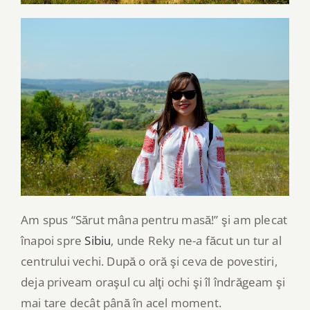
Am spus “Sărut mâna pentru masă!” şi am plecat
înapoi spre
Sibiu
, unde Reky ne-a făcut un tur al
centrului vechi. După o oră şi ceva de povestiri,
deja priveam oraşul cu alţi ochi şi îl îndrăgeam şi
mai tare decât până în acel moment.