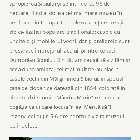
apropierea Sibiului şi se întinde pe 96 de
hectare, fiind al doilea cel mai mare muzeu în
aer liber din Europa. Complexul conţine creații
ale civilizației populare tradiționale: casele cu
uneltele şi mobilierul vechi, dar şi atelierele sunt
presărate împrejurul lacului, printre copacii
Dumbrăvii Sibiului. Din cât am reuşit să vizităm în
acea după-amiază, cel mai mult ne-au plăcut
casele vechi din Mărginimea Sibiului, în special
casa de cioban ce datează din 1854, colorată în
albastrul denumit “Mândră Mărie” ce denota
bogăţia celui care locuia în ea. Merită să îţi
rezervi cel puţin 5-6 ore pentru a vizita muzeul
pe îndelete.