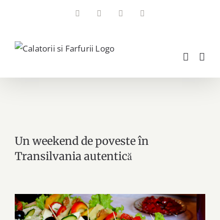
Skip
Facebook
Instagram
YouTube
Email
to
content
Un weekend de poveste în
Transilvania autentică