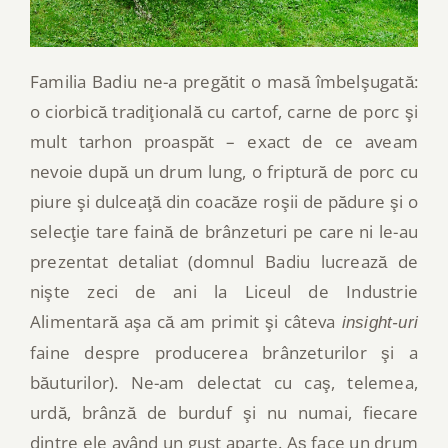
Familia Badiu ne-a pregătit o masă îmbelşugată:
o ciorbică tradiţională cu cartof, carne de porc şi
mult tarhon proaspăt – exact de ce aveam
nevoie după un drum lung, o friptură de porc cu
piure şi dulceaţă din coacăze roşii de pădure şi o
selecţie tare faină de brânzeturi pe care ni le-au
prezentat detaliat (domnul Badiu lucrează de
nişte zeci de ani la Liceul de Industrie
Alimentară aşa că am primit şi câteva
insight-uri
faine despre producerea brânzeturilor şi a
băuturilor). Ne-am delectat cu caş, telemea,
urdă, brânză de burduf şi nu numai, fiecare
dintre ele având un gust aparte. Aş face un drum