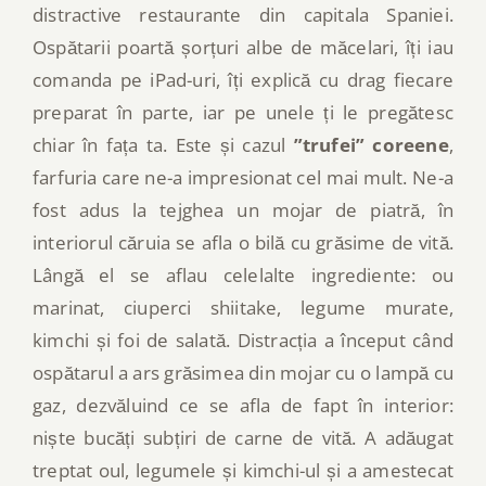
distractive restaurante din capitala Spaniei.
Ospătarii poartă șorțuri albe de măcelari, îți iau
comanda pe iPad-uri, îți explică cu drag fiecare
preparat în parte, iar pe unele ți le pregătesc
chiar în fața ta. Este și cazul
”trufei” coreene
,
farfuria care ne-a impresionat cel mai mult. Ne-a
fost adus la tejghea un mojar de piatră, în
interiorul căruia se afla o bilă cu grăsime de vită.
Lângă el se aflau celelalte ingrediente: ou
marinat, ciuperci shiitake, legume murate,
kimchi și foi de salată. Distracția a început când
ospătarul a ars grăsimea din mojar cu o lampă cu
gaz, dezvăluind ce se afla de fapt în interior:
niște bucăți subțiri de carne de vită. A adăugat
treptat oul, legumele și kimchi-ul și a amestecat