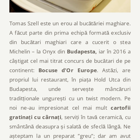
Tomas Szell este un erou al bucătăriei maghiare.
A făcut parte din prima echipă formată exclusiv
din bucătari maghiari care a cucerit o stea
Michelin – la Onyx din
Budapesta,
iar în 2016 a
câștigat cel mai titrat concurs de bucătari de pe
continent:
Bocuse d’Or Europe
. Astăzi, are
propriul lui restaurant, în piața Hold Utca din
Budapesta, unde servește mâncăruri
traditționale ungurești cu un twist modern. Pe
noi ne-au impresionat cel mai mult
cartofii
gratinați cu cârnați
, serviți în tavă ceramică, cu
smântână deasupra și salată de sfeclă lângă. Ne
așteptam la un preparat ”greu”; dar am avut