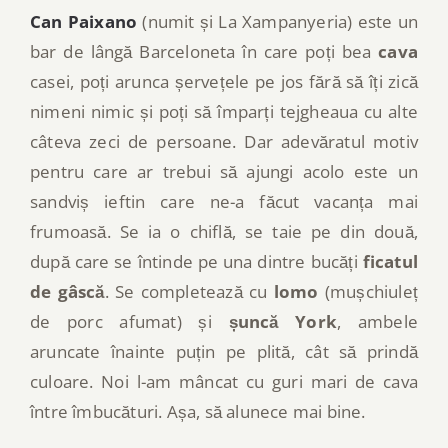
Can Paixano
(numit și La Xampanyeria) este un
bar de lângă Barceloneta în care poți bea
cava
casei, poți arunca șervețele pe jos fără să îți zică
nimeni nimic și poți să împarți tejgheaua cu alte
câteva zeci de persoane. Dar adevăratul motiv
pentru care ar trebui să ajungi acolo este un
sandviș ieftin care ne-a făcut vacanța mai
frumoasă. Se ia o chiflă, se taie pe din două,
după care se întinde pe una dintre bucăți
ficatul
de gâscă
. Se completează cu
lomo
(mușchiuleț
de porc afumat) și
șuncă York
, ambele
aruncate înainte puțin pe plită, cât să prindă
culoare. Noi l-am mâncat cu guri mari de cava
între îmbucături. Așa, să alunece mai bine.