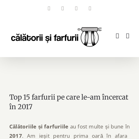
Skip
Facebook
Instagram
YouTube
Email
to
content
Top 15 farfurii pe care le-am încercat
în 2017
Călătoriile și farfuriile
au fost multe și bune în
2017
. Am ieșit pentru prima oară în afara