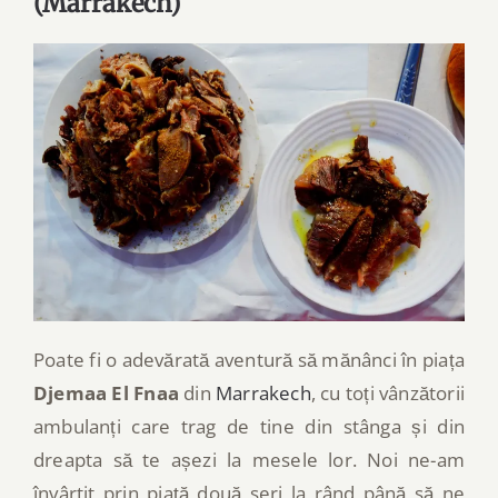
(Marrakech)
Poate fi o adevărată aventură să mănânci în piața
Djemaa El Fnaa
din
Marrakech
, cu toți vânzătorii
ambulanți care trag de tine din stânga și din
dreapta să te așezi la mesele lor. Noi ne-am
învârtit prin piață două seri la rând până să ne