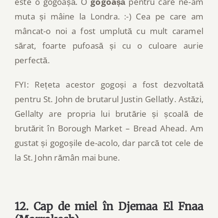
este o gogoașă. O
gogoașă
pentru care ne-am
muta și mâine la Londra. :-) Cea pe care am
mâncat-o noi a fost umplută cu mult caramel
sărat, foarte pufoasă și cu o culoare aurie
perfectă.
FYI: Rețeta acestor gogoși a fost dezvoltată
pentru St. John de brutarul Justin Gellatly. Astăzi,
Gellalty are propria lui brutărie și școală de
brutărit în Borough Market – Bread Ahead. Am
gustat și gogoșile de-acolo, dar parcă tot cele de
la St. John rămân mai bune.
12. Cap de miel în Djemaa El Fnaa