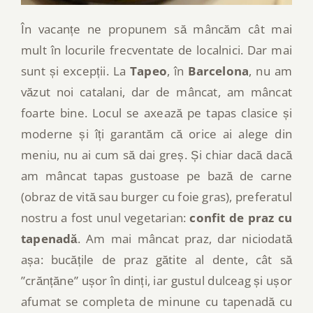
În vacanțe ne propunem să mâncăm cât mai
mult în locurile frecventate de localnici. Dar mai
sunt și excepții. La
Tapeo
, în
Barcelona
, nu am
văzut noi catalani, dar de mâncat, am mâncat
foarte bine. Locul se axează pe tapas clasice și
moderne și îți garantăm că orice ai alege din
meniu, nu ai cum să dai greș. Și chiar dacă dacă
am mâncat tapas gustoase pe bază de carne
(obraz de vită sau burger cu foie gras), preferatul
nostru a fost unul vegetarian:
confit de praz cu
tapenadă
. Am mai mâncat praz, dar niciodată
așa: bucățile de praz gătite al dente, cât să
”crănțăne” ușor în dinți, iar gustul dulceag și ușor
afumat se completa de minune cu tapenadă cu