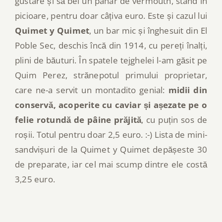
gustare și să bei un pahar de vermouth, stând în
picioare, pentru doar câțiva euro. Este și cazul lui
Quimet y Quimet
, un bar mic și înghesuit din El
Poble Sec, deschis încă din 1914, cu pereți înalți,
plini de băuturi. În spatele tejghelei l-am găsit pe
Quim Perez, strănepotul primului proprietar,
care ne-a servit un montadito genial:
midii din
conservă, acoperite cu caviar și așezate pe o
felie rotundă de pâine prăjită
, cu puțin sos de
roșii. Totul pentru doar 2,5 euro. :-) Lista de mini-
sandvișuri de la Quimet y Quimet depășeste 30
de preparate, iar cel mai scump dintre ele costă
3,25 euro.