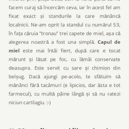
facem curaj să încercăm ceva, iar în acest fel am
fixat exact și standurile la care mănâncă
localnicii. Ne-am oprit la standul cu numărul 53,
în fața căruia ”tronau” trei capete de miel, așa că
alegerea noastră a fost una simplă.
Capul de
miel
este mai întâi fiert, după care e tocat
mărunt și lăsat pe foc, cu lămâi conservate
deasupra. Este servit cu sare și chimion din
belșug. Dacă ajungi pe-acolo, te sfătuim să
mănânci fără tacâmuri (e lipicios, dar ăsta e tot
farmecul), cu multă pâine lângă și să nu ratezi
niciun cartilagiu. :-)