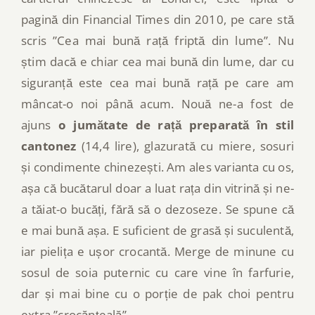
pagină din Financial Times din 2010, pe care stă
scris ”Cea mai bună rață friptă din lume”. Nu
știm dacă e chiar cea mai bună din lume, dar cu
siguranță este cea mai bună rață pe care am
mâncat-o noi până acum. Nouă ne-a fost de
ajuns
o jumătate de rață preparată în stil
cantonez
(14,4 lire), glazurată cu miere, sosuri
și condimente chinezești. Am ales varianta cu os,
așa că bucătarul doar a luat rața din vitrină și ne-
a tăiat-o bucăți, fără să o dezoseze. Se spune că
e mai bună așa. E suficient de grasă și suculentă,
iar pielița e ușor crocantă. Merge de minune cu
sosul de soia puternic cu care vine în farfurie,
dar și mai bine cu o porție de pak choi pentru
extra ”crocănțeală”.