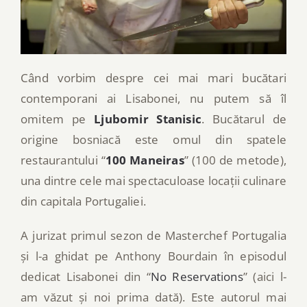
Când vorbim despre cei mai mari bucătari
contemporani ai Lisabonei, nu putem să îl
omitem pe
Ljubomir Stanisic
. Bucătarul de
origine bosniacă este omul din spatele
restaurantului “
100 Maneiras
” (100 de metode),
una dintre cele mai spectaculoase locații culinare
din capitala Portugaliei.
A jurizat primul sezon de Masterchef Portugalia
și l-a ghidat pe Anthony Bourdain în episodul
dedicat Lisabonei din “
No Reservations
” (aici l-
am văzut și noi prima dată). Este autorul mai