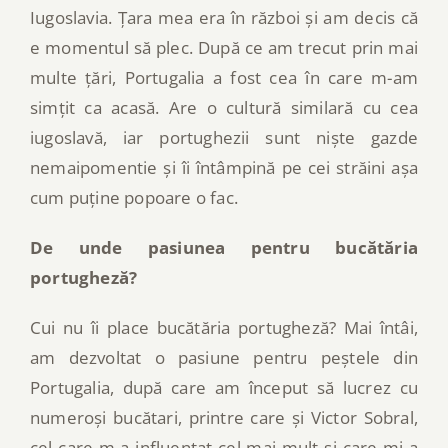
Iugoslavia. Țara mea era în război și am decis că
e momentul să plec. După ce am trecut prin mai
multe țări, Portugalia a fost cea în care m-am
simțit ca acasă. Are o cultură similară cu cea
iugoslavă, iar portughezii sunt niște gazde
nemaipomentie și îi întâmpină pe cei străini așa
cum puține popoare o fac.
De unde pasiunea pentru bucătăria
portugheză?
Cui nu îi place bucătăria portugheză? Mai întâi,
am dezvoltat o pasiune pentru peștele din
Portugalia, după care am început să lucrez cu
numeroși bucătari, printre care și Victor Sobral,
cel care m-a influențat cel mai mult și care mi-a