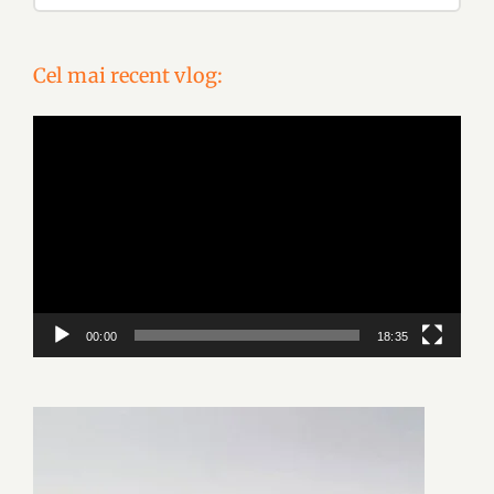
Cel mai recent vlog:
Video
Player
00:00
18:35