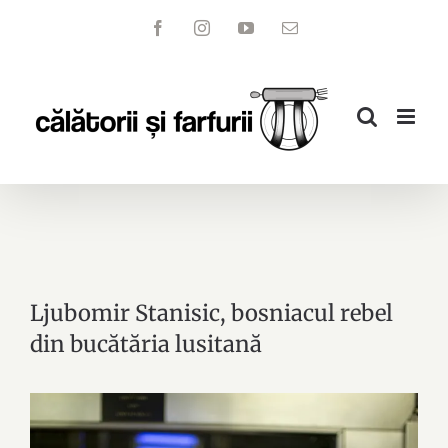
Skip
Facebook
Instagram
YouTube
Email
to
content
Ljubomir Stanisic, bosniacul rebel
din bucătăria lusitană