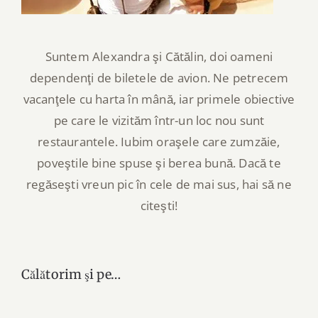
Suntem Alexandra şi Cătălin, doi oameni
dependenţi de biletele de avion. Ne petrecem
vacanţele cu harta în mână, iar primele obiective
pe care le vizităm într-un loc nou sunt
restaurantele. Iubim oraşele care zumzăie,
poveştile bine spuse şi berea bună. Dacă te
regăseşti vreun pic în cele de mai sus, hai să ne
citeşti!
Călătorim şi pe…