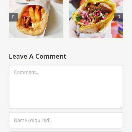
Unde să
Unde să
mănânci în
mănânci în
Istanbul.
Atena: 3
Restaurantele
restaurante de
noastre
încercat
preferate
Leave A Comment
Comment