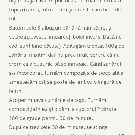
nişte coajă rasă de portocală. Turnăm ciocolata
topită (răcită, între timp) şi amestecăm bine de
tot.
Batem cele 8 albuşuri până rămân băţ (ştiţi
vechea poveste: întoarceţi bolul invers. Dacă nu
cad, sunt bine bătute). Adăugăm treptat 100g de
zahăr şi mixăm, dar nu prea mult pentru că nu
vrem ca albuşurile să se înmoaie. Când zahărul
s-a încorporat, turnăm compoziţia de ciocolată şi
amestecăm cât se poate de lent cu o lingură de
lemn.
Acoperim tava cu hârtie de copt. Turnăm
compoziţia în ea şi o dăm la cuptorul încins la
180 de grade pentru 30 de minute.
După ce trec cele 30 de minute, se stinge