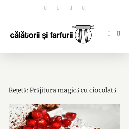
Skip
Facebook
Instagram
YouTube
Email
to
content
Rețetă: Prăjitura magică cu ciocolată