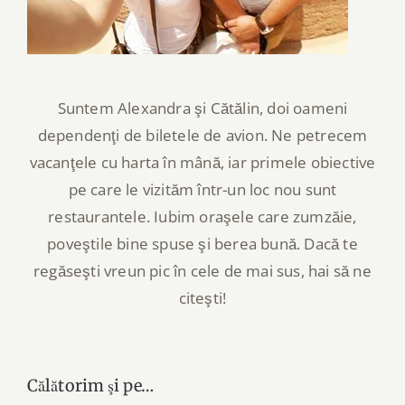
Suntem Alexandra şi Cătălin, doi oameni
dependenţi de biletele de avion. Ne petrecem
vacanţele cu harta în mână, iar primele obiective
pe care le vizităm într-un loc nou sunt
restaurantele. Iubim oraşele care zumzăie,
poveştile bine spuse şi berea bună. Dacă te
regăseşti vreun pic în cele de mai sus, hai să ne
citeşti!
Călătorim şi pe…