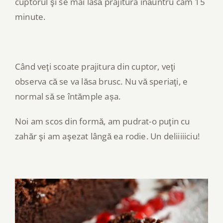
cuptorul şi se mai lasă prajitura înăuntru cam 15
minute.
Când veţi scoate prajitura din cuptor, veţi
observa că se va lăsa brusc. Nu vă speriaţi, e
normal să se întămple așa.
Noi am scos din formă, am pudrat-o puţin cu
zahăr şi am aşezat lângă ea rodie. Un deliiiiiciu!