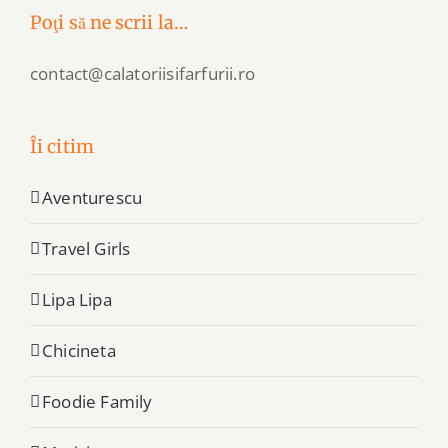
Poţi să ne scrii la…
contact@calatoriisifarfurii.ro
Îi citim
Aventurescu
Travel Girls
Lipa Lipa
Chicineta
Foodie Family