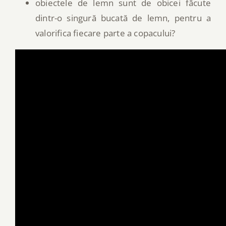
obiectele de lemn sunt de obicei făcute
dintr-o singură bucată de lemn, pentru a
valorifica fiecare parte a copacului?