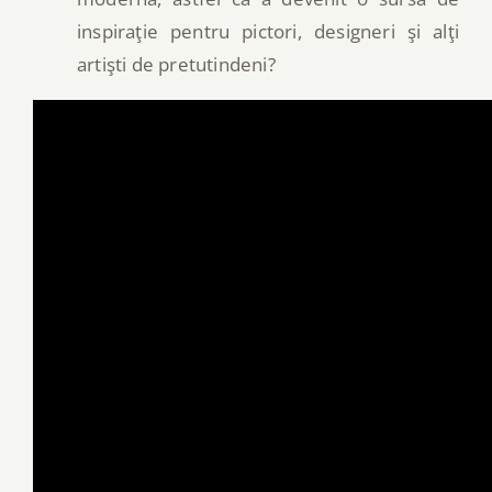
inspiraţie pentru pictori, designeri şi alţi
artişti de pretutindeni?