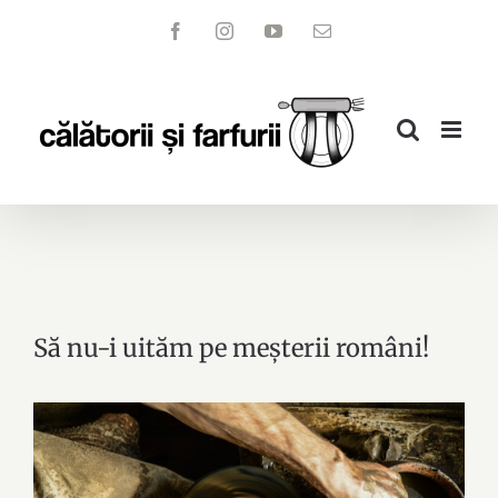
Skip
Facebook
Instagram
YouTube
Email
to
content
Să nu-i uităm pe meșterii români!