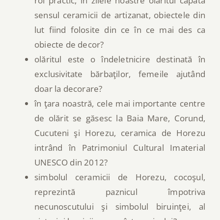
rol practic, în zilele noastre olăritul capătă
sensul ceramicii de artizanat, obiectele din
lut fiind folosite din ce în ce mai des ca
obiecte de decor?
olăritul este o îndeletnicire destinată în
exclusivitate bărbaţilor, femeile ajutând
doar la decorare?
în ţara noastră, cele mai importante centre
de olărit se găsesc la Baia Mare, Corund,
Cucuteni şi Horezu, ceramica de Horezu
intrând în Patrimoniul Cultural Imaterial
UNESCO din 2012?
simbolul ceramicii de Horezu, cocoşul,
reprezintă paznicul împotriva
necunoscutului şi simbolul biruinţei, al