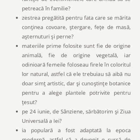
petreacă în familie?
zestrea pregătită pentru fata care se mărita
conţinea covoare, ştergare, feţe de masă,
aşternuturi şi perne?
materiile prime folosite sunt fie de origine
animală, fie de origine vegetală, iar
odinioară femeile foloseau firele în coloritul
lor natural, astfel că ele trebuiau să aibă nu
doar simţ artistic, dar şi cunoştinţe botanice
pentru a alege plantele potrivite pentru
ţesut?
pe 24 iunie, de Sânziene, sărbătorim şi Ziua
Universală a Iei?
ia populară a fost adaptată la epoca
modernă, astfel că a devenit o sursă de