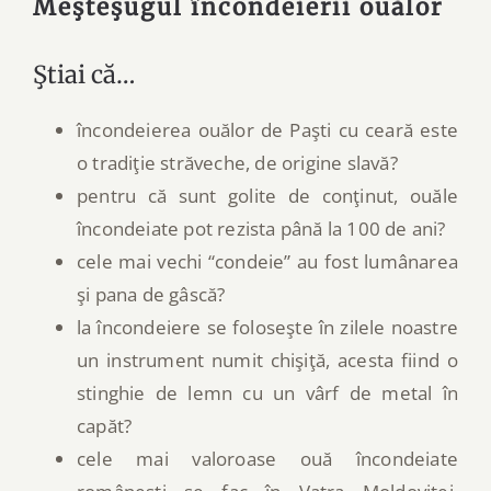
Meşteşugul încondeierii ouălor
Ştiai că…
încondeierea ouălor de Paşti cu ceară este
o tradiţie străveche, de origine slavă?
pentru că sunt golite de conţinut, ouăle
încondeiate pot rezista până la 100 de ani?
cele mai vechi “condeie” au fost lumânarea
şi pana de gâscă?
la încondeiere se foloseşte în zilele noastre
un instrument numit chişiţă, acesta fiind o
stinghie de lemn cu un vârf de metal în
capăt?
cele mai valoroase ouă încondeiate