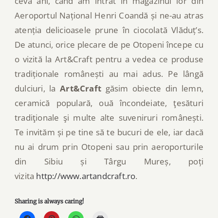
ceva ani, când am intrat în magazinul lor din
Aeroportul Național Henri Coandă și ne-au atras
atenția delicioasele prune în ciocolată Vlăduț’s.
De atunci, orice plecare de pe Otopeni începe cu
o vizită la Art&Craft pentru a vedea ce produse
tradiționale românești au mai adus. Pe lângă
dulciuri, la
Art&Craft
găsim obiecte din lemn,
ceramică populară, ouă încondeiate, ţesături
tradiţionale şi multe alte suveniruri românești.
Te invităm și pe tine să te bucuri de ele, iar dacă
nu ai drum prin Otopeni sau prin aeroporturile
din Sibiu și Târgu Mureș, poți
vizita
http://www.artandcraft.ro
.
Sharing is always caring!