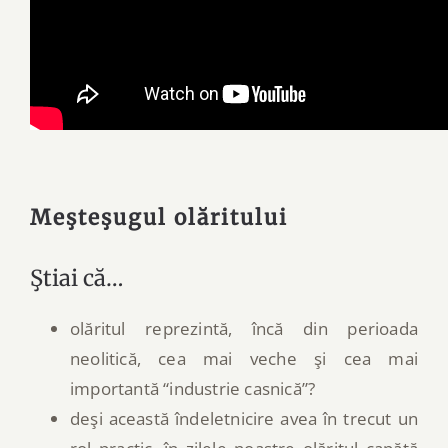
Meşteşugul olăritului
Ştiai că…
olăritul reprezintă, încă din perioada
neolitică, cea mai veche şi cea mai
importantă “industrie casnică”?
deşi această îndeletnicire avea în trecut un