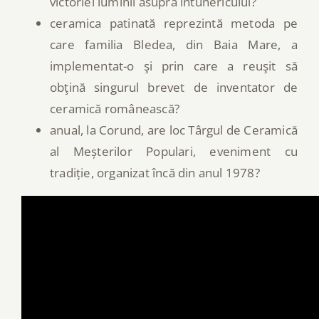
victoriei luminii asupra întunericului?
ceramica patinată reprezintă metoda pe
care familia Bledea, din Baia Mare, a
implementat-o şi prin care a reuşit să
obţină singurul brevet de inventator de
ceramică românească?
anual, la Corund, are loc Târgul de Ceramică
al Meșterilor Populari, eveniment cu
tradiție, organizat încă din anul 1978?