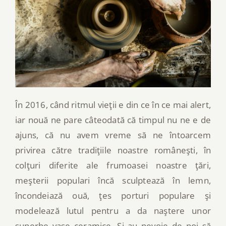
În 2016, când ritmul vieţii e din ce în ce mai alert,
iar nouă ne pare câteodată că timpul nu ne e de
ajuns, că nu avem vreme să ne întoarcem
privirea către tradiţiile noastre româneşti, în
colţuri diferite ale frumoasei noastre ţări,
meşterii populari încă sculptează în lemn,
încondeiază ouă, ţes porturi populare şi
modelează lutul pentru a da naştere unor
superbe vase ceramice. Şi au nevoie de noi să