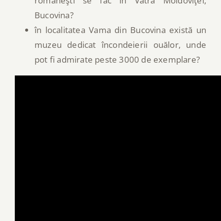
româneşti se fac în Vatra Moldoviţei,
Bucovina?
în localitatea Vama din Bucovina există un
muzeu dedicat încondeierii ouălor, unde
pot fi admirate peste 3000 de exemplare?