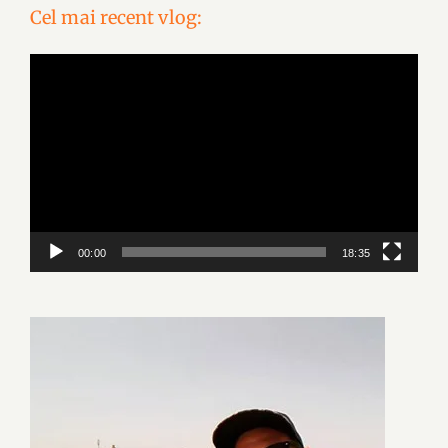
Cel mai recent vlog:
Video
Player
00:00
18:35