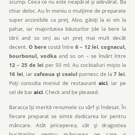
scump. Ceea ce nu este neapărat şi adevărat. Ba
chiar deloc. Au în meniu o mulţime de preparate
super accesibile ca preţ. Also, găsiţi la ei vin la
pahar, iar majoritatea băuturilor (de la bere la
tării and so on) au un preţ mai mult decât
decent.
O bere
costă între
6 – 12 lei
,
cognacul,
bourbonul, vodka
and so on – se învârt între
12 – 25 de lei
per 50 ml. Au cocktailuri mişto la
16 lei
, iar
cafeaua şi ceaiul
pornesc de la
7 lei
.
Poţi consulta meniul de restaurant
aici
, iar pe
cel de bar
aici
. Check and be pleased.
Baracca îşi merită renumele cu vârf şi îndesat. În
fiecare preparat se simte dedicarea lor pentru
mâncare. Atât priceperea, cât şi dragostea
bucătarilor pentru mâncarea pe care o