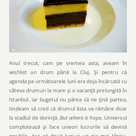
Anul trecut, cam pe vremea asta, aveam în
wishlist un drum până la Cluj. Şi pentru că
agenda pe următoarele luni era deja încărcată cu
câteva drumuri la mare şi o vacanţă prelungită în
Istanbul, iar bugetul nu părea să ne ţină partea,
tindeam să cred că drumul ăsta va rămâne doar
la stadiul de dorinţă.
But where is hope
, Universul
complotează şi face uneori lucrurile să devină
posibile. Aşa că două luni şi un pic mai târziu,