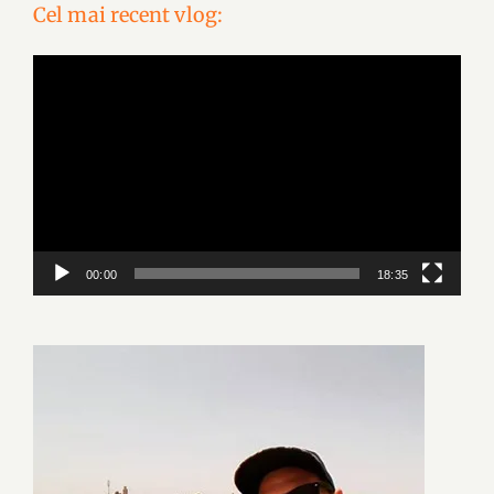
Cel mai recent vlog:
Video
Player
00:00
18:35