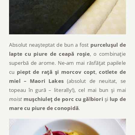
Absolut neaşteptat de bun a fost
purceluşul de
lapte cu piure de ceapă roşie
, o combinaţie
superbă de arome. Ne-am mai răsfăţat papilele
cu
piept de raţă şi morcov copt
,
cotlete de
miel – Maori Lakes
(absolut de neuitat, se
topeau în gură – literally!), cel mai bun şi mai
moist
muşchiuleţ de porc cu gălbiori
şi
lup de
mare cu piure de conopidă
.