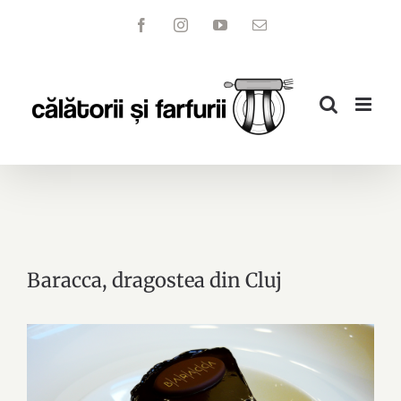
Skip
Facebook
Instagram
YouTube
Email
to
content
Baracca, dragostea din Cluj