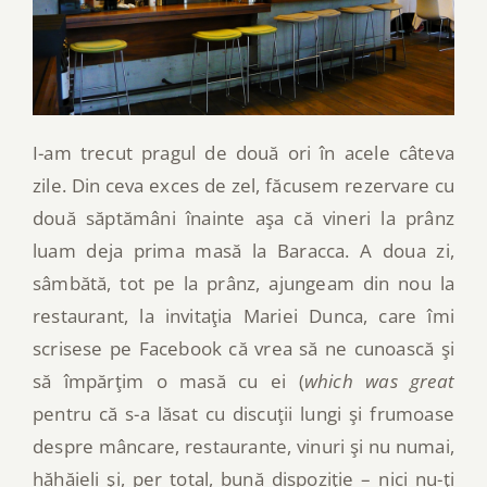
I-am trecut pragul de două ori în acele câteva
zile. Din ceva exces de zel, făcusem rezervare cu
două săptămâni înainte aşa că vineri la prânz
luam deja prima masă la Baracca. A doua zi,
sâmbătă, tot pe la prânz, ajungeam din nou la
restaurant, la invitaţia Mariei Dunca, care îmi
scrisese pe Facebook că vrea să ne cunoască şi
să împărţim o masă cu ei (
which was great
pentru că s-a lăsat cu discuţii lungi şi frumoase
despre mâncare, restaurante, vinuri şi nu numai,
hăhăieli şi, per total, bună dispoziţie – nici nu-ţi