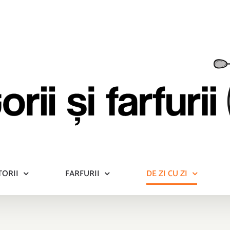
TORII
FARFURII
DE ZI CU ZI