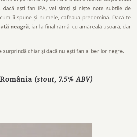
, dacă ești fan IPA, vei simți și niște note subtile de
ă cum îi spune și numele, cafeaua predomină. Dacă te
lată neagră
, iar la final rămâi cu amăreală ușoară, dar
e surprindă chiar și dacă nu ești fan al berilor negre.
– România
(stout, 7.5% ABV)