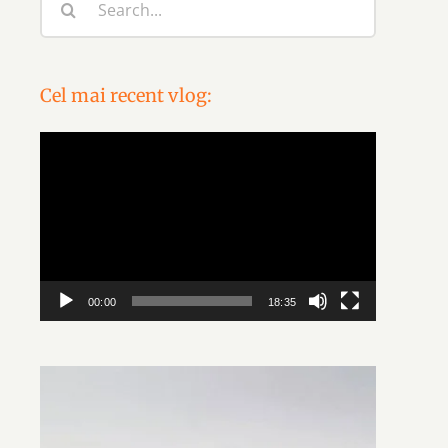
for:
Cel mai recent vlog:
Video
Player
00:00
18:35