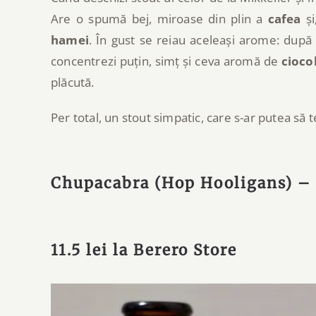
Are o spumă bej, miroase din plin a
cafea
și
hamei
. În gust se reiau aceleași arome: dup
concentrezi puțin, simț și ceva aromă de
cioco
plăcută.
Per total, un stout simpatic, care s-ar putea să t
Chupacabra (Hop Hooligans) 
11.5 lei la
Berero Store