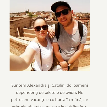
Suntem Alexandra şi Cătălin, doi oameni
dependenţi de biletele de avion. Ne
petrecem vacanţele cu harta în mână, iar
primele obiective pe care le vizităm într-