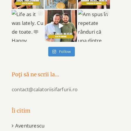
Follow
Poţi să ne scrii la…
contact@calatoriisifarfurii.ro
Îi citim
Aventurescu