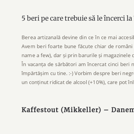
5 beri pe care trebuie să le încerci l
Berea artizanală devine din ce în ce mai acces
Avem beri foarte bune făcute chiar de români 
name a few), dar și prin barurile și magazinele d
În vacanța de sărbători am încercat cinci beri n
împărtășim cu tine. :-) Vorbim despre beri negre
un conținut ridicat de alcool (+10%), care pot înl
Kaffestout (Mikkeller) – Danem