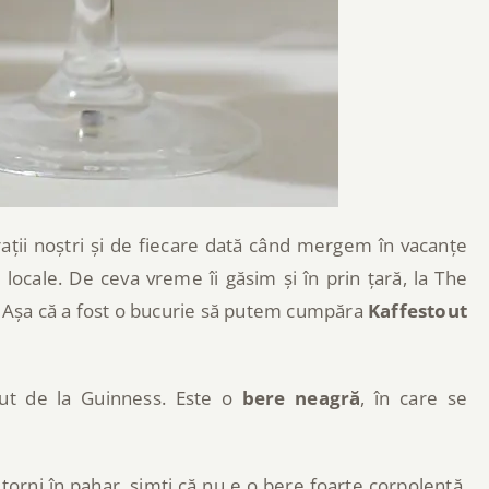
rații noștri și de fiecare dată când mergem în vacanțe
locale. De ceva vreme îi găsim și în prin țară, la The
a. Așa că a fost o bucurie să putem cumpăra
Kaffestout
cut de la Guinness. Este o
bere neagră
, în care se
l torni în pahar, simți că nu e o bere foarte corpolentă.