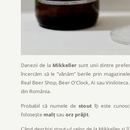
Danezii de la
Mikkeller
sunt unii dintre prefe
încercăm să le ”vânăm” berile prin magazinele 
Real Beer Shop, Beer O’Clock, Ai sau Vinilotec
din România.
Probabil că numele de
stout
îți este cunos
folosește
malț
sau
orz prăjit
.
Când deschizi stout-ul celor de la Mikkeller și î