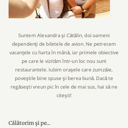
Suntem Alexandra şi Cătălin, doi oameni
dependenţi de biletele de avion. Ne petrecem
vacanţele cu harta în mână, iar primele obiective
pe care le vizităm într-un loc nou sunt
restaurantele. Iubim oraşele care zumzăie,
poveştile bine spuse şi berea bună. Dacă te
regăseşti vreun pic în cele de mai sus, hai să ne
citeşti!
Călătorim şi pe…