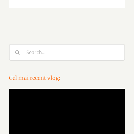
Search
for:
Cel mai recent vlog:
Video
Player