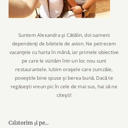
Suntem Alexandra şi Cătălin, doi oameni
dependenţi de biletele de avion. Ne petrecem
vacanţele cu harta în mână, iar primele obiective
pe care le vizităm într-un loc nou sunt
restaurantele. Iubim oraşele care zumzăie,
poveştile bine spuse şi berea bună. Dacă te
regăseşti vreun pic în cele de mai sus, hai să ne
citeşti!
Călătorim şi pe…