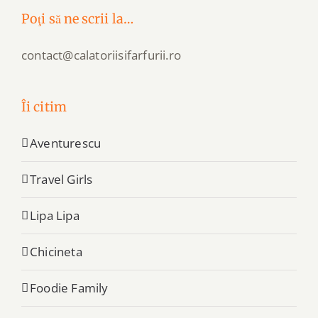
Poţi să ne scrii la…
contact@calatoriisifarfurii.ro
Îi citim
Aventurescu
Travel Girls
Lipa Lipa
Chicineta
Foodie Family