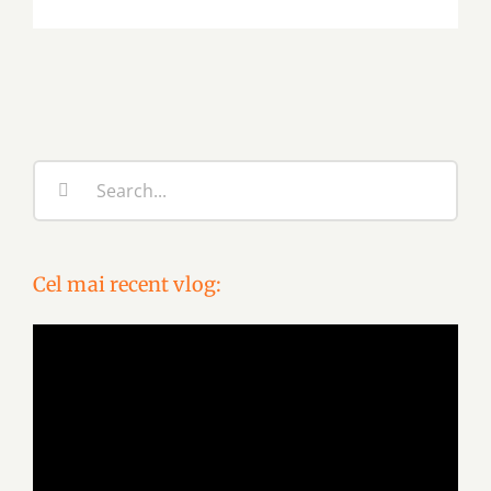
Search
for:
Cel mai recent vlog:
Video
Player