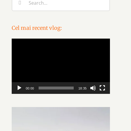
for:
Cel mai recent vlog:
Video
Player
00:00
18:35