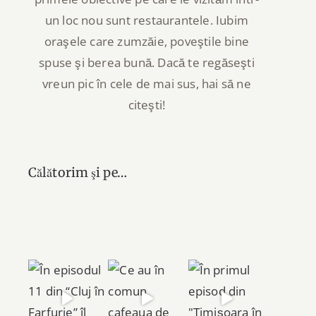
un loc nou sunt restaurantele. Iubim
oraşele care zumzăie, poveştile bine
spuse şi berea bună. Dacă te regăseşti
vreun pic în cele de mai sus, hai să ne
citeşti!
Călătorim şi pe…