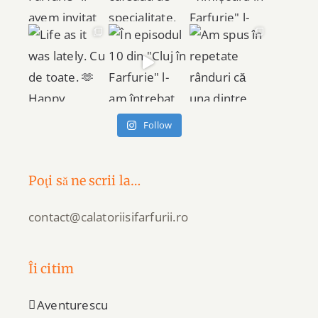
Follow
Poţi să ne scrii la…
contact@calatoriisifarfurii.ro
Îi citim
Aventurescu