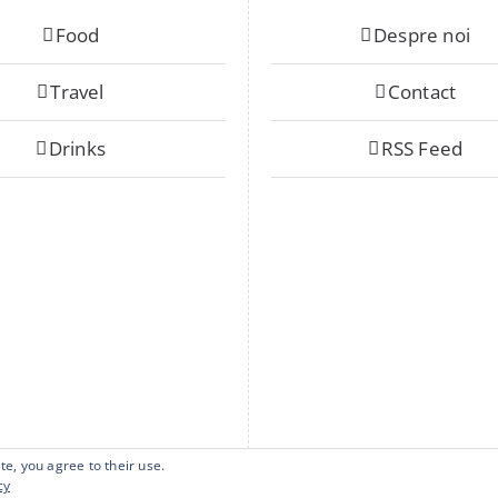
Food
Despre noi
Travel
Contact
Drinks
RSS Feed
te, you agree to their use.
cy