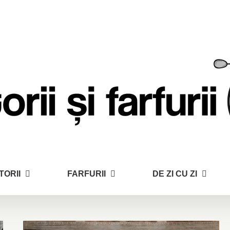
TORII
FARFURII
DE ZI CU ZI