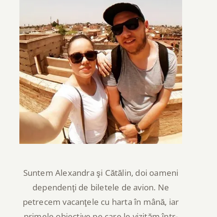
Suntem Alexandra şi Cătălin, doi oameni
dependenţi de biletele de avion. Ne
petrecem vacanţele cu harta în mână, iar
primele obiective pe care le vizităm într-