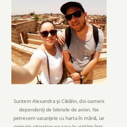
Suntem Alexandra şi Cătălin, doi oameni
dependenţi de biletele de avion. Ne
petrecem vacanţele cu harta în mână, iar
primele obiective pe care le vizităm într-