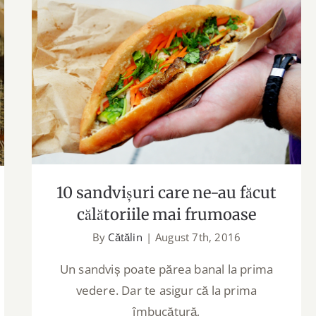
10 sandvișuri care ne-au făcut
călătoriile mai frumoase
10 sandvișuri care ne-au făcut
călătoriile mai frumoase
By
Cătălin
|
August 7th, 2016
Un sandviș poate părea banal la prima
vedere. Dar te asigur că la prima
îmbucătură,