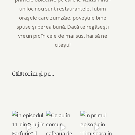
un loc nou sunt restaurantele. Iubim
oraşele care zumzăie, poveştile bine
spuse şi berea bună. Dacă te regăseşti
vreun pic în cele de mai sus, hai să ne
citeşti!
Călătorim şi pe…