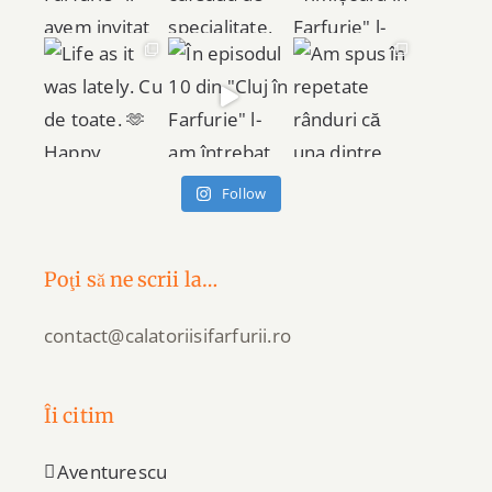
Follow
Poţi să ne scrii la…
contact@calatoriisifarfurii.ro
Îi citim
Aventurescu