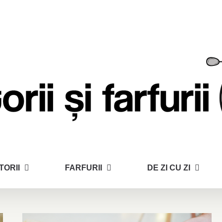
TORII
FARFURII
DE ZI CU ZI