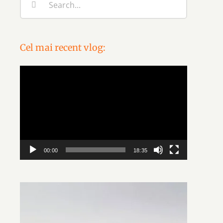
for:
Cel mai recent vlog:
Video
Player
00:00
18:35