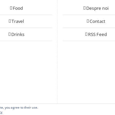
Food
Despre noi
Travel
Contact
Drinks
RSS Feed
te, you agree to their use.
cy