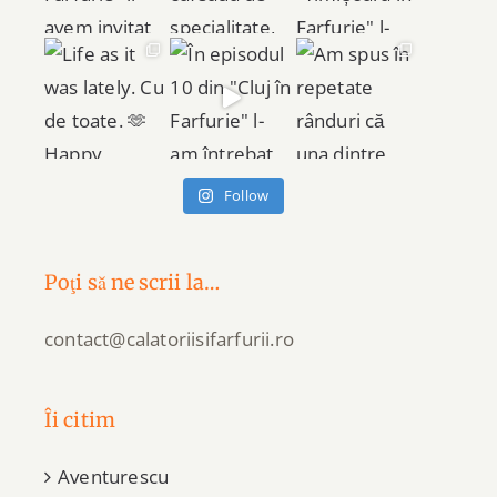
Follow
Poţi să ne scrii la…
contact@calatoriisifarfurii.ro
Îi citim
Aventurescu