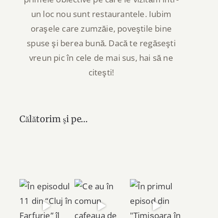
un loc nou sunt restaurantele. Iubim
oraşele care zumzăie, poveştile bine
spuse şi berea bună. Dacă te regăseşti
vreun pic în cele de mai sus, hai să ne
citeşti!
Călătorim şi pe…