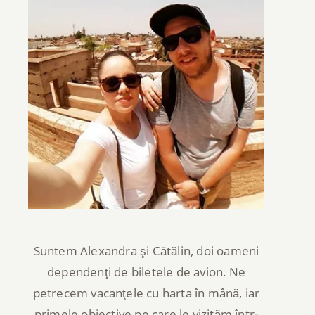
Suntem Alexandra şi Cătălin, doi oameni
dependenţi de biletele de avion. Ne
petrecem vacanţele cu harta în mână, iar
primele obiective pe care le vizităm într-