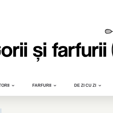
ORII
FARFURII
DE ZI CU ZI