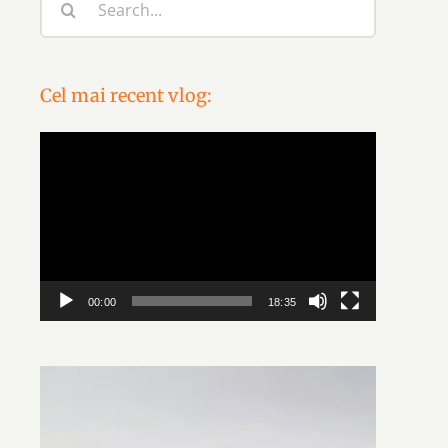
for:
Cel mai recent vlog:
Video
Player
00:00
18:35