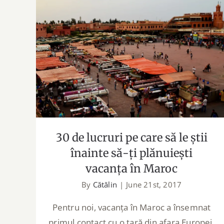
30 de lucruri pe care să le știi înainte
să-ți plănuiești vacanța în Maroc
30 de lucruri pe care să le știi
înainte să-ți plănuiești
vacanța în Maroc
By
Cătălin
|
June 21st, 2017
Pentru noi, vacanța în Maroc a însemnat
primul contact cu o țară din afara Europei,