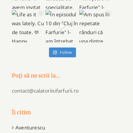
Follow
Poţi să ne scrii la…
contact@calatoriisifarfurii.ro
Îi citim
Aventurescu