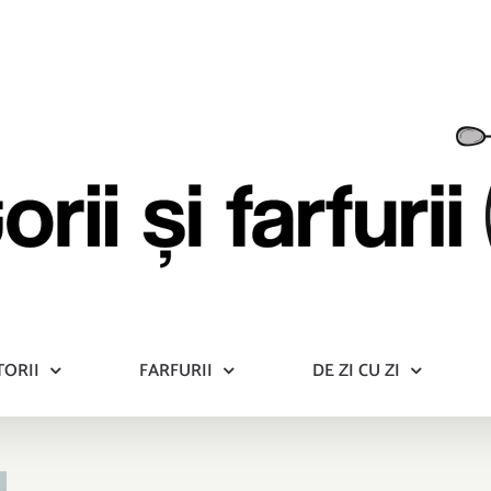
TORII
FARFURII
DE ZI CU ZI