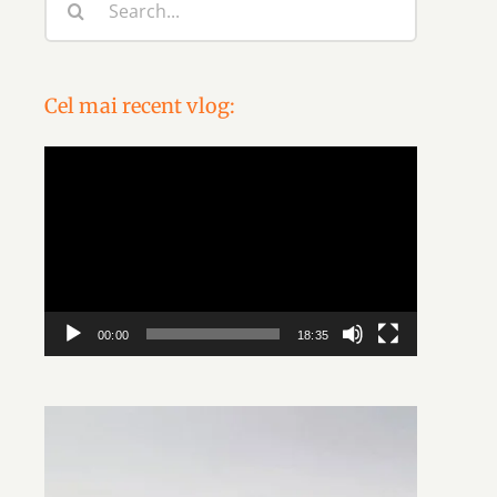
for:
Cel mai recent vlog:
Video
Player
00:00
18:35