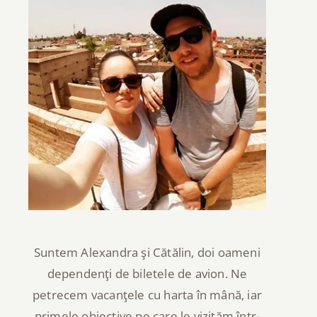
Suntem Alexandra şi Cătălin, doi oameni
dependenţi de biletele de avion. Ne
petrecem vacanţele cu harta în mână, iar
primele obiective pe care le vizităm într-