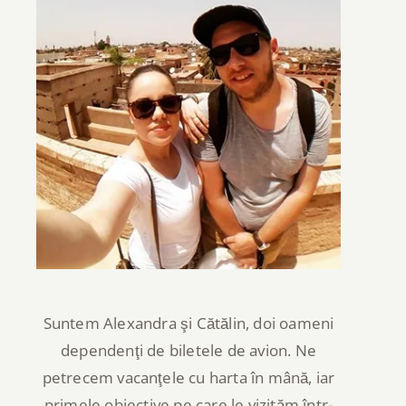
Suntem Alexandra şi Cătălin, doi oameni
dependenţi de biletele de avion. Ne
petrecem vacanţele cu harta în mână, iar
primele obiective pe care le vizităm într-