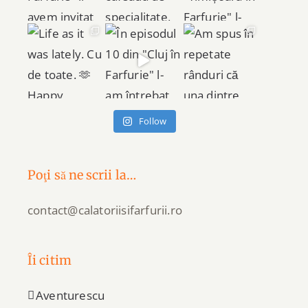
Follow
Poţi să ne scrii la…
contact@calatoriisifarfurii.ro
Îi citim
Aventurescu