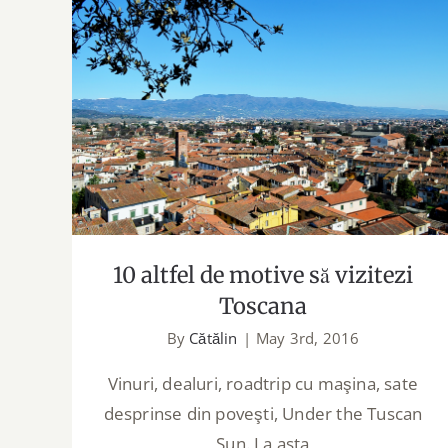
10 altfel de motive să vizitezi
Toscana
10 altfel de motive să vizitezi
Toscana
By
Cătălin
|
May 3rd, 2016
Vinuri, dealuri, roadtrip cu maşina, sate
desprinse din poveşti, Under the Tuscan
Sun. La asta