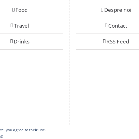
Food
Despre noi
Travel
Contact
Drinks
RSS Feed
te, you agree to their use.
cy