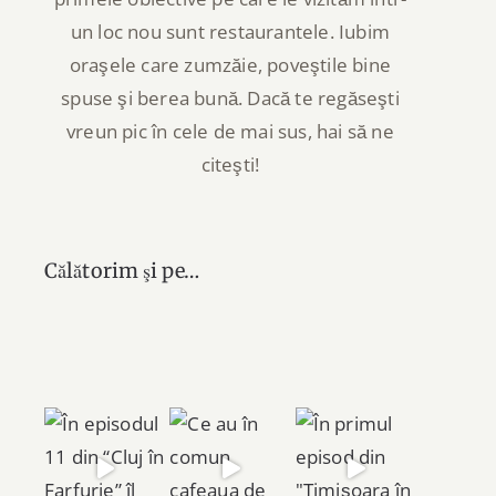
un loc nou sunt restaurantele. Iubim
oraşele care zumzăie, poveştile bine
spuse şi berea bună. Dacă te regăseşti
vreun pic în cele de mai sus, hai să ne
citeşti!
Călătorim şi pe…