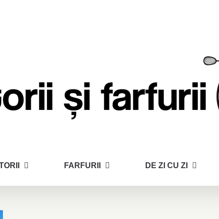
TORII
FARFURII
DE ZI CU ZI