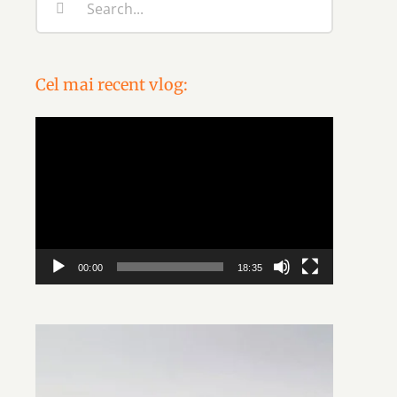
for:
Cel mai recent vlog:
Video
Player
00:00
18:35